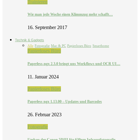
Trainieren
Wie man jede Woche einen Klimmzug mehr schafft…
16. September 2017
Technik & Gadgets
Alle
Fotografie
Mac & PC
Papierloses Büro
Smarthome
Papierloses Büro
Paperless-ngx 2.3.0 bringt uns Workflows und OCR UI…
11. Januar 2024
Papierloses Büro
Paperless ngx 1.13.00 – Updates und Barcodes
26. Februar 2023
Fotografie
Umbau der Canon 5DIII für 630nm Infrarotfotografie