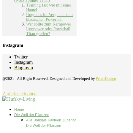
(NSD Spinner Titan)
Training fast wie mit einer
Hantel
Upgrades im Vergleich zum
klassischen Powerball
Wer sollte zum Kernpower
Ironpower oder Powerball
Titan greifen?
Instagram
Twitter
Instagram
Bloglovin
@2021 - All Right Reserved. Designed and Developed by
PenciDesign
Zurück nach oben
Home
Die Welt der Pflanzen
Alle
Bonsais
Kakteen
Zubehör
Die Welt der Pflanzen