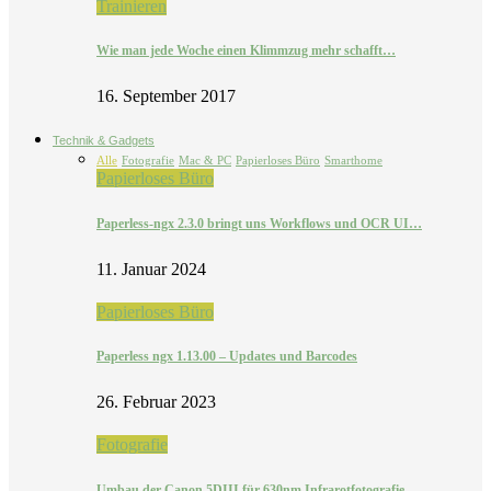
Trainieren
Wie man jede Woche einen Klimmzug mehr schafft…
16. September 2017
Technik & Gadgets
Alle
Fotografie
Mac & PC
Papierloses Büro
Smarthome
Papierloses Büro
Paperless-ngx 2.3.0 bringt uns Workflows und OCR UI…
11. Januar 2024
Papierloses Büro
Paperless ngx 1.13.00 – Updates und Barcodes
26. Februar 2023
Fotografie
Umbau der Canon 5DIII für 630nm Infrarotfotografie