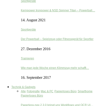
Sportgeräte
Kernpower Ironpower & NSD Spinner Titan – Powerball…
14. August 2021
Sportgeräte
Der Powerball – Spielzeug oder Fitnessgerät für Sportler
27. Dezember 2016
Trainieren
Wie man jede Woche einen Klimmzug mehr schafft…
16. September 2017
Technik & Gadgets
Alle
Fotografie
Mac & PC
Papierloses Büro
Smarthome
Papierloses Büro
Paperless-ngx 2.3.0 bringt uns Workflows und OCR UI…