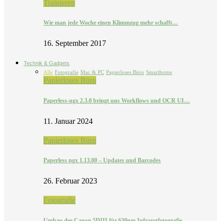
Trainieren
Wie man jede Woche einen Klimmzug mehr schafft…
16. September 2017
Technik & Gadgets
Alle
Fotografie
Mac & PC
Papierloses Büro
Smarthome
Papierloses Büro
Paperless-ngx 2.3.0 bringt uns Workflows und OCR UI…
11. Januar 2024
Papierloses Büro
Paperless ngx 1.13.00 – Updates und Barcodes
26. Februar 2023
Fotografie
Umbau der Canon 5DIII für 630nm Infrarotfotografie