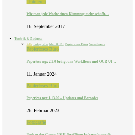
Trainieren
Wie man jede Woche einen Klimmzug mehr schafft…
16. September 2017
Technik & Gadgets
Alle
Fotografie
Mac & PC
Papierloses Büro
Smarthome
Papierloses Büro
Paperless-ngx 2.3.0 bringt uns Workflows und OCR UI…
11. Januar 2024
Papierloses Büro
Paperless ngx 1.13.00 – Updates und Barcodes
26. Februar 2023
Fotografie
Umbau der Canon 5DIII für 630nm Infrarotfotografie