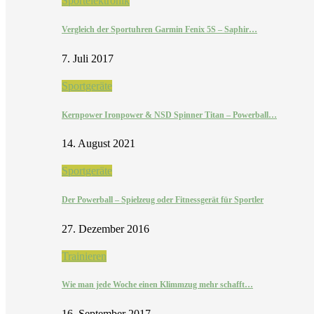
Sportelektronik
Vergleich der Sportuhren Garmin Fenix 5S – Saphir…
7. Juli 2017
Sportgeräte
Kernpower Ironpower & NSD Spinner Titan – Powerball…
14. August 2021
Sportgeräte
Der Powerball – Spielzeug oder Fitnessgerät für Sportler
27. Dezember 2016
Trainieren
Wie man jede Woche einen Klimmzug mehr schafft…
16. September 2017