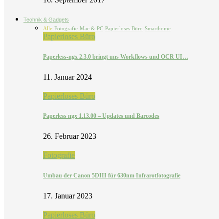
Technik & Gadgets
Alle
Fotografie
Mac & PC
Papierloses Büro
Smarthome
Papierloses Büro
Paperless-ngx 2.3.0 bringt uns Workflows und OCR UI…
11. Januar 2024
Papierloses Büro
Paperless ngx 1.13.00 – Updates und Barcodes
26. Februar 2023
Fotografie
Umbau der Canon 5DIII für 630nm Infrarotfotografie
17. Januar 2023
Papierloses Büro