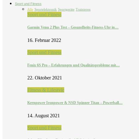
Sport und Fitness
Alle
Sportelektronik
Sportgeräte
Trainieren
Sport und Fitness
Garmin Venu 2 Plus Test – Gesundheits-Fitness-Uhr in…
16. Februar 2022
Sport und Fitness
Fenix 6S Pro – Erfahrungen und Qualitätsprobleme mit…
22. Oktober 2021
Fitness & Lifestyle
Kernpower Ironpower & NSD Spinner Titan – Powerball…
14. August 2021
Sport und Fitness