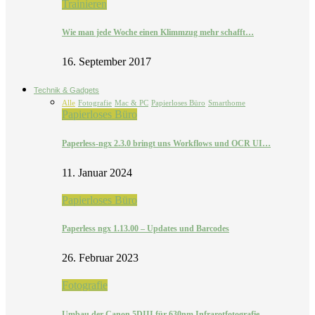
Trainieren
Wie man jede Woche einen Klimmzug mehr schafft…
16. September 2017
Technik & Gadgets
Alle
Fotografie
Mac & PC
Papierloses Büro
Smarthome
Papierloses Büro
Paperless-ngx 2.3.0 bringt uns Workflows und OCR UI…
11. Januar 2024
Papierloses Büro
Paperless ngx 1.13.00 – Updates und Barcodes
26. Februar 2023
Fotografie
Umbau der Canon 5DIII für 630nm Infrarotfotografie